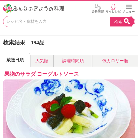
お
検索
い
し
い
検索結果
194
品
レ
シ
ピ
放送日順
人気順
調理時間順
低カロリー順
を
見
果物のサラダ ヨーグルトソース
つ
け
よ
う
。
N
H
K
エ
デ