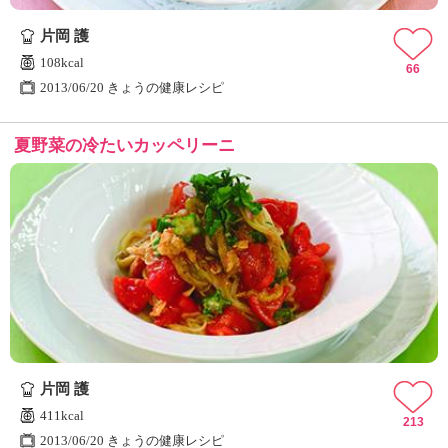
ュ
ケ
片岡 護
ー
108kcal
シ
66
2013/06/20 きょうの健康レシピ
ョ
ナ
ル
夏野菜の冷たいカッペリーニ
「
み
ん
な
の
き
ょ
う
の
料
理
」
片岡 護
411kcal
213
2013/06/20 きょうの健康レシピ