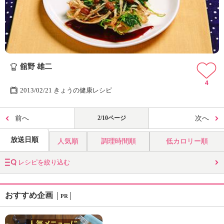
舘野 雄二
4
2013/02/21 きょうの健康レシピ
前へ
2/10ページ
次へ
放送日順
人気順
調理時間順
低カロリー順
レシピを絞り込む
おすすめ企画
PR