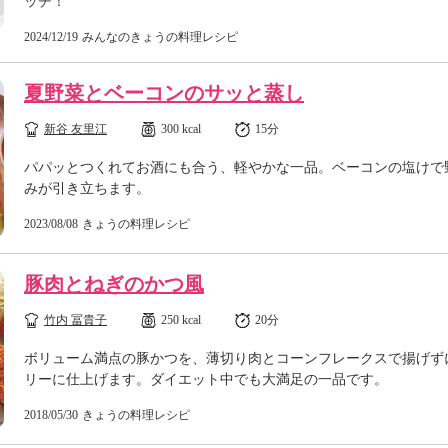
ッチ！
2024/12/19
みんなのきょうの料理レシピ
夏野菜とベーコンのサッと蒸し
新谷 友里江
300 kcal
15分
パパッとつくれてお酒にも合う、軽やかな一品。ベーコンの塩けで
みが引き立ちます。
2023/08/08
きょうの料理レシピ
豚肉とねぎのかつ風
竹内 冨貴子
250 kcal
20分
ボリューム満点の豚かつを、薄切り肉とコーンフレークスで揚げず
リーに仕上げます。ダイエット中でも大満足の一品です。
2018/05/30
きょうの料理レシピ