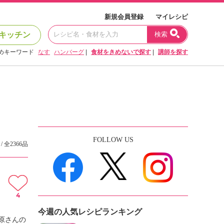
新規会員登録
マイレシピ
キッチン
検索
めキーワード
なす
ハンバーグ
|
食材をきめないで探す
|
講師を探す
FOLLOW US
/ 全2366品
4
今週の人気レシピランキング
原さんの