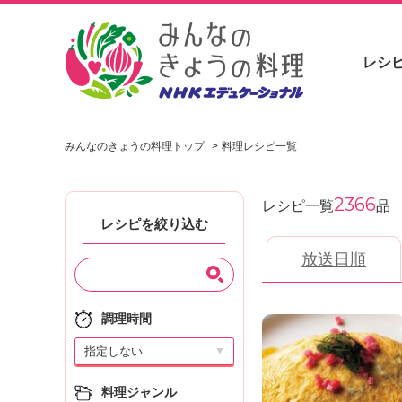
レシ
お
い
みんなのきょうの料理トップ
料理レシピ一覧
し
い
レ
2366
シ
レシピ一覧
品
ピ
レシピを絞り込む
を
放送日順
見
つ
け
よ
調理時間
う
▼
。
N
料理ジャンル
H