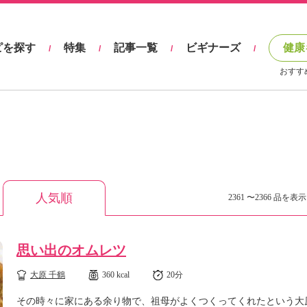
ピを探す
特集
記事一覧
ビギナーズ
健康
/
/
/
/
おすす
人気順
2361 〜2366 品を表示 
思い出のオムレツ
大原 千鶴
360 kcal
20分
その時々に家にある余り物で、祖母がよくつくってくれたという大