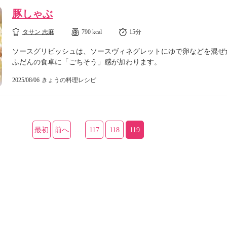
豚しゃぶ
タサン 志麻
790 kcal
15分
ソースグリビッシュは、ソースヴィネグレットにゆで卵などを混ぜ
ふだんの食卓に「ごちそう」感が加わります。
2025/08/06
きょうの料理レシピ
最初
前へ
…
117
118
119