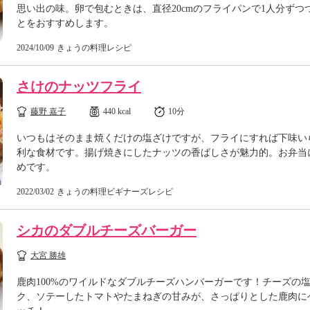
思い出の味。卵で包むときは、直径20cmのフライパンで1人分ずつ
とをおすすめします。
2024/10/09
きょうの料理レシピ
さけのナッツフライ
藤野 嘉子
440 kcal
10分
いつもはそのまま焼くだけの塩ざけですが、フライにすれば下味い
利な食材です。揚げ焼きにしたナッツの香ばしさが魅力的。お弁当
めです。
2022/03/02
きょうの料理ビギナーズレシピ
シカのダブルチーズバーガー
大宮 勝雄
鹿肉100%のワイルドなダブルチーズハンバーガーです！チーズの
ク、ソテーしたトマトやたまねぎの甘みが、さっぱりとした鹿肉に