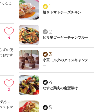
つくるこ
1
焼きトマトチーズチキン
2
4
ピリ辛ゴーヤーチャンプルー
らずの便
3
におすす
小豆ミルクのアイスキャンデ
ー
4
なすと鶏肉の南蛮漬け
3
塩気やコ
5
ベストマ