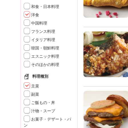
K
和食・日本料理
エ
洋食
デ
ュ
中国料理
ケ
フランス料理
ー
シ
イタリア料理
ョ
韓国・朝鮮料理
ナ
エスニック料理
ル
「
そのほかの料理
み
ん
料理種別
な
主菜
の
き
副菜
ょ
ご飯もの・丼
う
汁物・スープ
の
料
お菓子・デザート・パ
理
ン