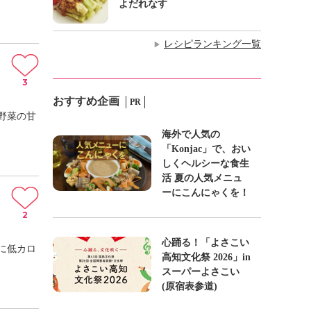
よだれなす
レシピランキング一覧
▶
3
おすすめ企画
PR
野菜の甘
海外で人気の
「Konjac」で、おい
しくヘルシーな食生
活 夏の人気メニュ
ーにこんにゃくを！
2
心踊る！「よさこい
に低カロ
高知文化祭 2026」in
スーパーよさこい
(原宿表参道)