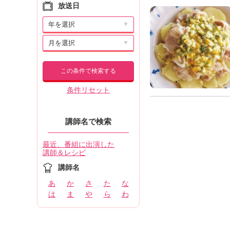
放送日
▼
▼
この条件で検索する
条件リセット
講師名で検索
最近、番組に出演した
講師＆レシピ
講師名
あ
か
さ
た
な
は
ま
や
ら
わ