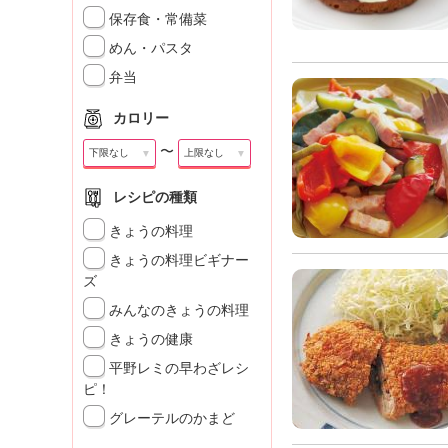
」
保存食・常備菜
めん・パスタ
弁当
カロリー
〜
▼
▼
レシピの種類
きょうの料理
きょうの料理ビギナー
ズ
みんなのきょうの料理
きょうの健康
平野レミの早わざレシ
ピ！
グレーテルのかまど