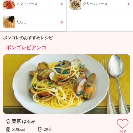
ュ
トマトソース
クリームソース
ケ
ー
シ
たらこ
ョ
ナ
ボンゴレのおすすめレシピ
ル
「
ボンゴレビアンコ
み
ん
な
の
き
ょ
う
の
料
理
」
栗原 はるみ
510kcal
20分
612