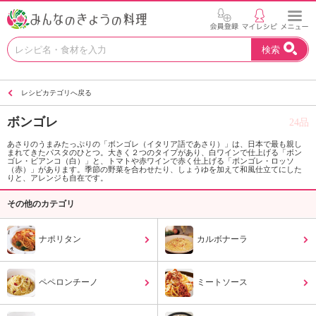
お
検索
い
し
い
レシピカテゴリへ戻る
レ
シ
ボンゴレ
24品
ピ
を
あさりのうまみたっぷりの「ボンゴレ（イタリア語であさり）」は、日本で最も親し
まれてきたパスタのひとつ。大きく２つのタイプがあり、白ワインで仕上げる「ボン
見
ゴレ・ビアンコ（白）」と、トマトや赤ワインで赤く仕上げる「ボンゴレ・ロッソ
つ
（赤）」があります。季節の野菜を合わせたり、しょうゆを加えて和風仕立てにした
りと、アレンジも自在です。
け
よ
その他のカテゴリ
う
。
ナポリタン
カルボナーラ
N
H
K
ペペロンチーノ
ミートソース
エ
デ