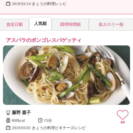
2019/02/14 きょうの料理レシピ
人気順
放送日順
調理時間順
低カロリー順
アスパラのボンゴレスパゲッティ
藤野 嘉子
600kcal
15分
44
2019/05/01 きょうの料理ビギナーズレシピ