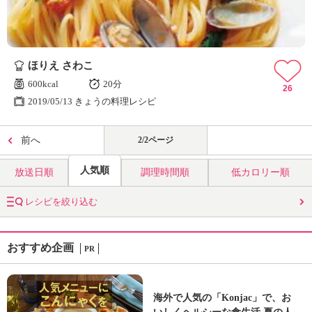
ほりえ さわこ
600kcal
20分
26
2019/05/13 きょうの料理レシピ
前へ
2/2ページ
人気順
放送日順
調理時間順
低カロリー順
レシピを絞り込む
おすすめ企画
PR
海外で人気の「Konjac」で、お