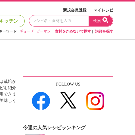
新規会員登録
マイレシピ
キッチン
検索
キーワード
ギョーザ
ピーマン
|
食材をきめないで探す
|
講師を探す
は栽培が
FOLLOW US
ピを紹介
用できま
美味しく
今週の人気レシピランキング