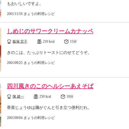
もおいしいですよ。
2001/11/19
きょうの料理レシピ
しめじのサワークリームカナッペ
飯塚 宏子
210 kcal
15分
きのこは、たっぷりトーストにのせてどうぞ。
2001/09/25
きょうの料理レシピ
四川風きのこのヘルシーあえそば
陳 建一
250 kcal
10分
香菜じょうゆは麺がぐんと引き立つ便利だれ。
2001/09/04
きょうの料理レシピ