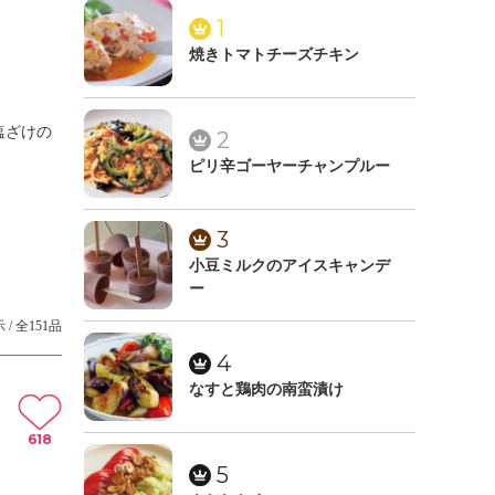
1
焼きトマトチーズチキン
塩ざけの
2
ピリ辛ゴーヤーチャンプルー
3
小豆ミルクのアイスキャンデ
ー
 / 全151品
4
なすと鶏肉の南蛮漬け
618
5