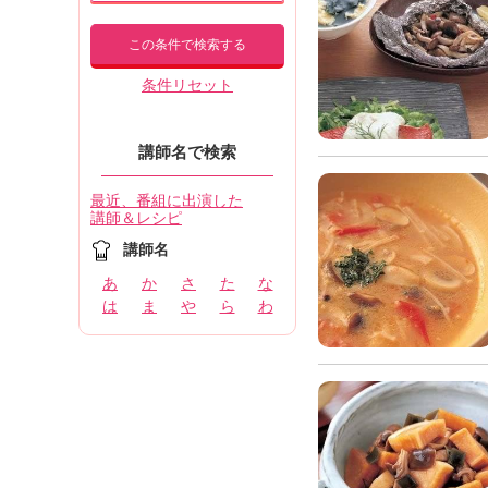
この条件で検索する
条件リセット
講師名で検索
最近、番組に出演した
講師＆レシピ
講師名
あ
か
さ
た
な
は
ま
や
ら
わ