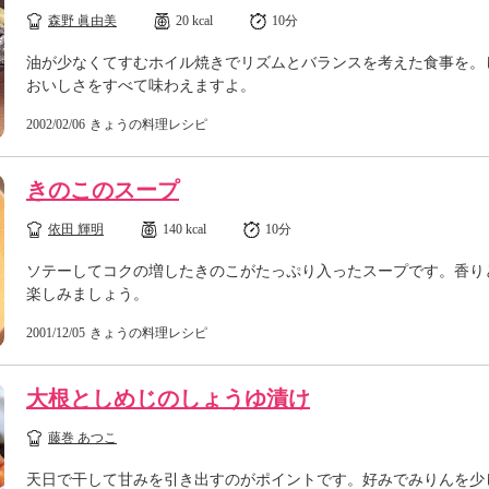
森野 眞由美
20 kcal
10分
油が少なくてすむホイル焼きでリズムとバランスを考えた食事を。
おいしさをすべて味わえますよ。
2002/02/06
きょうの料理レシピ
きのこのスープ
依田 輝明
140 kcal
10分
ソテーしてコクの増したきのこがたっぷり入ったスープです。香り
楽しみましょう。
2001/12/05
きょうの料理レシピ
大根としめじのしょうゆ漬け
藤巻 あつこ
天日で干して甘みを引き出すのがポイントです。好みでみりんを少