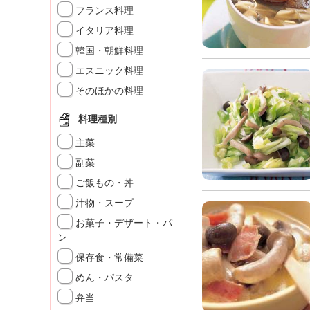
」
フランス料理
イタリア料理
韓国・朝鮮料理
エスニック料理
そのほかの料理
料理種別
主菜
副菜
ご飯もの・丼
汁物・スープ
お菓子・デザート・パ
ン
保存食・常備菜
めん・パスタ
弁当