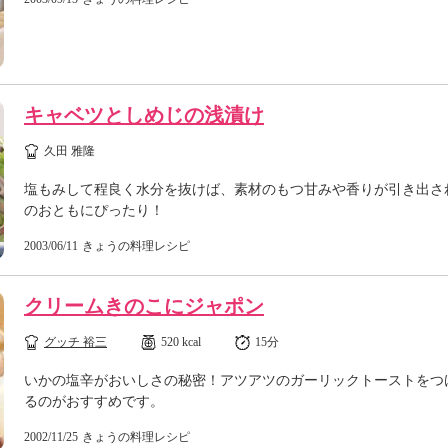
キャベツとしめじの浅漬け
久田 雅隆
塩もみして程良く水分を抜けば、素材のもつ甘みや香りが引き出さ
のおともにぴったり！
2003/06/11
きょうの料理レシピ
クリームきのこにジャポン
グッチ 裕三
520 kcal
15分
いかの塩辛がおいしさの秘密！アツアツのガーリックトーストをつ
るのがおすすめです。
2002/11/25
きょうの料理レシピ