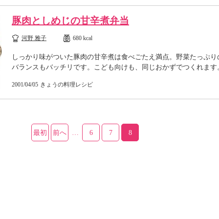
豚肉としめじの甘辛煮弁当
河野 雅子
680 kcal
しっかり味がついた豚肉の甘辛煮は食べごたえ満点。野菜たっぷり
バランスもバッチリです。こども向けも、同じおかずでつくれます
2001/04/05
きょうの料理レシピ
最初
前へ
…
6
7
8