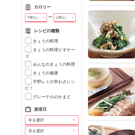
カロリー
〜
▼
▼
レシピの種類
きょうの料理
きょうの料理ビギナー
ズ
みんなのきょうの料理
きょうの健康
平野レミの早わざレシ
ピ！
グレーテルのかまど
放送日
▼
▼