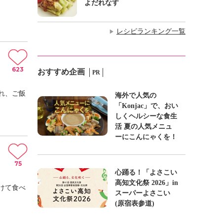
よだれなす
レシピランキング一覧
▶
623
おすすめ企画
PR
れ、ご飯
海外で人気の
「Konjac」で、おい
しくヘルシーな食生
活 夏の人気メニュ
ーにこんにゃくを！
75
心踊る！「よさこい
高知文化祭 2026」in
けて食べ
スーパーよさこい
(原宿表参道)