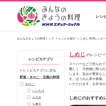
レシ
お
い
みんなのきょうの料理トップ
レシピを探す
しめじ 料理レシピ
し
い
レ
しめじ
シ
のレシピ一
ピ
レシピカテゴリ
を
スーパーなどで売られて
見
難しく、天然物に限られ
レシピカテゴリに戻る
つ
します。旨みが豊富なし
野菜・きのこ・豆類の料理
け
す。ほうれん草や春菊、
よ
いただけます。お弁当の
きのこ
う
しいたけ
。
えのき
しめじのおすすめ
N
H
しめじ