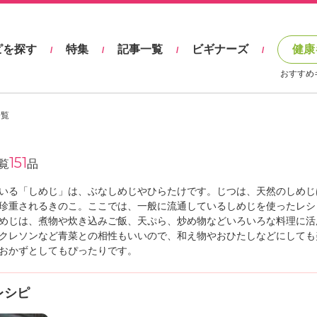
ピを探す
特集
記事一覧
ビギナーズ
健康
/
/
/
/
おすすめ
一覧
151
覧
品
いる「しめじ」は、ぶなしめじやひらたけです。じつは、天然のしめじ
珍重されるきのこ。ここでは、一般に流通しているしめじを使ったレシ
めじは、煮物や炊き込みご飯、天ぷら、炒め物などいろいろな料理に活
クレソンなど青菜との相性もいいので、和え物やおひたしなどにしても
おかずとしてもぴったりです。
レシピ