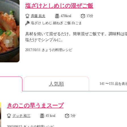
塩ざけとしめじの混ぜご飯
斉藤 辰夫
470kcal
15分
塩ざけ しめじ 細ねぎ ご飯 白ごま
具材を焼いて混ぜるだけ。簡単混ぜご飯です。調味料は
塩だけでシンプルに。
2017/10/11
きょうの料理レシピ
人気順
141 〜151 品を表示
きのこの早うまスープ
グッチ 裕三
45 kcal
5分
2003/09/15
きょうの料理レシピ