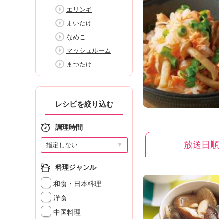
K
エリンギ
エ
まいたけ
デ
ュ
なめこ
ケ
マッシュルーム
ー
まつたけ
シ
ョ
ナ
ル
レシピを絞り込む
「
み
調理時間
ん
な
放送日順
▼
の
き
料理ジャンル
ょ
う
和食・日本料理
の
洋食
料
理
中国料理