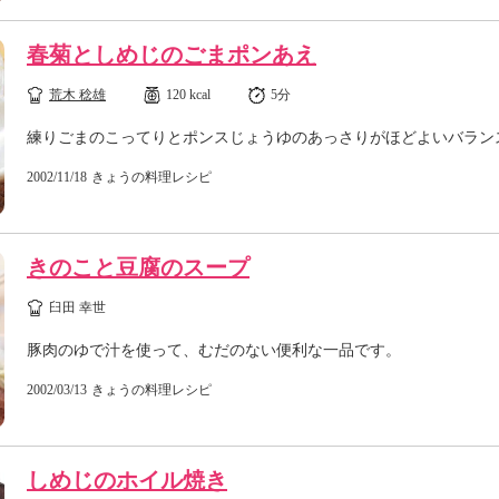
春菊としめじのごまポンあえ
荒木 稔雄
120 kcal
5分
練りごまのこってりとポンスじょうゆのあっさりがほどよいバラン
2002/11/18
きょうの料理レシピ
きのこと豆腐のスープ
臼田 幸世
豚肉のゆで汁を使って、むだのない便利な一品です。
2002/03/13
きょうの料理レシピ
しめじのホイル焼き