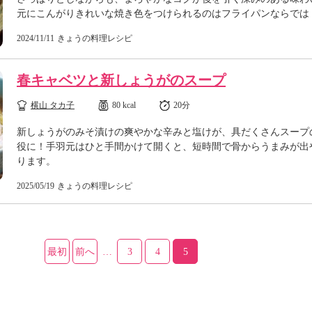
元にこんがりきれいな焼き色をつけられるのはフライパンならでは
2024/11/11
きょうの料理レシピ
春キャベツと新しょうがのスープ
横山 タカ子
80 kcal
20分
新しょうがのみそ漬けの爽やかな辛みと塩けが、具だくさんスープ
役に！手羽元はひと手間かけて開くと、短時間で骨からうまみが出
ります。
2025/05/19
きょうの料理レシピ
最初
前へ
…
3
4
5