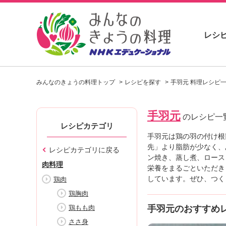
レシ
お
い
みんなのきょうの料理トップ
レシピを探す
手羽元 料理レシピ
し
い
レ
手羽元
シ
のレシピ一
ピ
レシピカテゴリ
を
手羽元は鶏の羽の付け根
見
先」より脂肪が少なく、
レシピカテゴリに戻る
つ
ン焼き、蒸し煮、ロース
肉料理
け
栄養をまるごといただき
よ
しています。ぜひ、つく
鶏肉
う
鶏胸肉
。
鶏もも肉
手羽元のおすすめ
N
H
ささ身