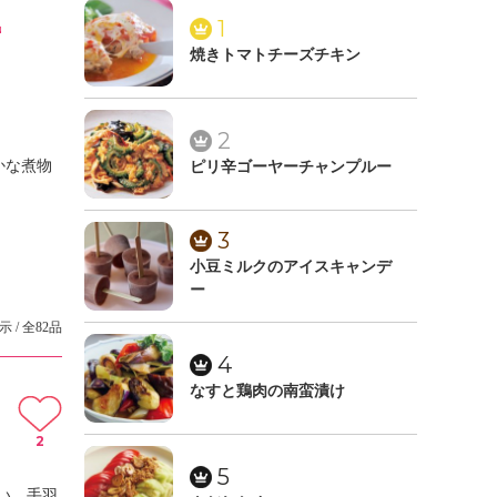
風
1
焼きトマトチーズチキン
2
かな煮物
ピリ辛ゴーヤーチャンプルー
3
小豆ミルクのアイスキャンデ
ー
示 / 全82品
4
なすと鶏肉の南蛮漬け
2
5
い。手羽