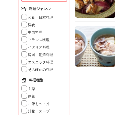
」
料理ジャンル
和食・日本料理
洋食
中国料理
フランス料理
イタリア料理
韓国・朝鮮料理
エスニック料理
そのほかの料理
料理種別
主菜
副菜
ご飯もの・丼
汁物・スープ