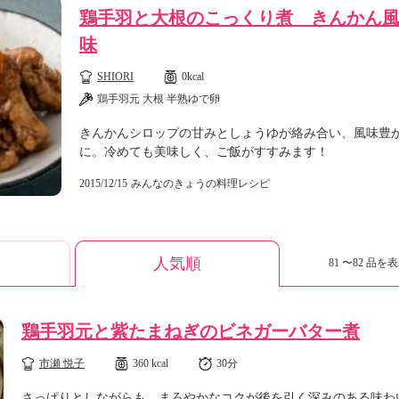
鶏手羽と大根のこっくり煮 きんかん
味
SHIORI
0kcal
鶏手羽元 大根 半熟ゆで卵
きんかんシロップの甘みとしょうゆが絡み合い、風味豊
に。冷めても美味しく、ご飯がすすみます！
2015/12/15
みんなのきょうの料理レシピ
人気順
81 〜82 品を表
鶏手羽元と紫たまねぎのビネガーバター煮
市瀬 悦子
360 kcal
30分
さっぱりとしながらも、まろやかなコクが後を引く深みのある味わ