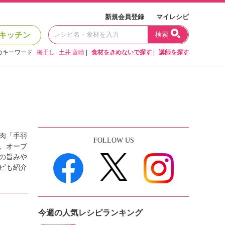
新規会員登録
マイレシピ
キッチン
検索
めキーワード
梅干し
土井 善晴
|
食材をきめないで探す
|
講師を探す
肉「手羽
FOLLOW US
、オーブ
の旨みや
ピも紹介
今週の人気レシピランキング