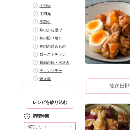
K
手羽先
エ
手羽元
デ
ュ
手羽中
ケ
鶏のから揚げ
ー
鶏の照り焼き
シ
ョ
鶏肉の炒めもの
ナ
ローストチキン
ル
鶏肉の鍋・水炊き
「
み
チキンソテー
ん
焼き鳥
な
放送日順
の
き
ょ
レシピを絞り込む
う
の
調理時間
料
理
▼