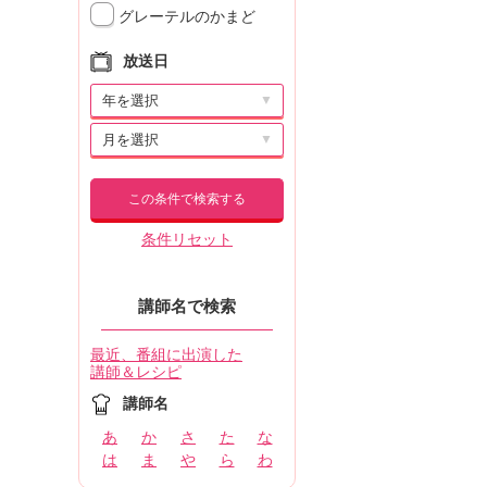
グレーテルのかまど
放送日
▼
▼
この条件で検索する
条件リセット
講師名で検索
最近、番組に出演した
講師＆レシピ
講師名
あ
か
さ
た
な
は
ま
や
ら
わ