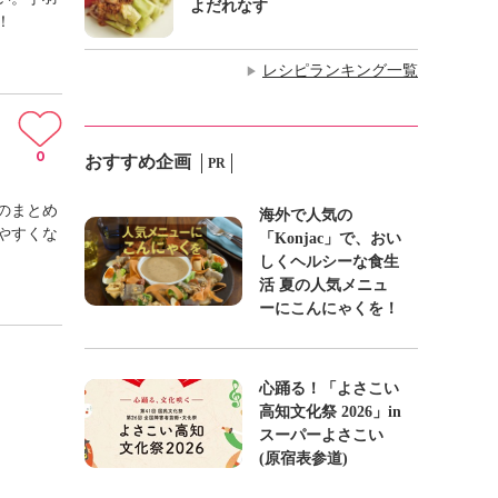
よだれなす
！
レシピランキング一覧
▶
0
おすすめ企画
PR
のまとめ
海外で人気の
やすくな
「Konjac」で、おい
しくヘルシーな食生
活 夏の人気メニュ
ーにこんにゃくを！
心踊る！「よさこい
高知文化祭 2026」in
スーパーよさこい
(原宿表参道)