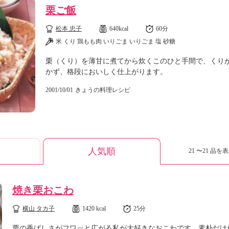
栗ご飯
松本 忠子
640kcal
60分
米 くり 鶏もも肉 いりごま いりごま 塩 砂糖
栗（くり）を薄甘に煮てから炊くこのひと手間で、くり
かず、格段においしく仕上がります。
2001/10/01
きょうの料理レシピ
人気順
21 〜21 品を表
焼き栗おこわ
横山 タカ子
1420 kcal
25分
栗の香ばしさがフワッと広がる私が大好きなおこわです。素朴だけ