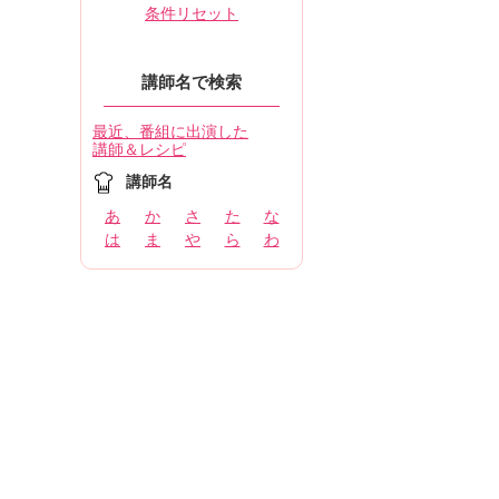
条件リセット
講師名で検索
最近、番組に出演した
講師＆レシピ
講師名
あ
か
さ
た
な
は
ま
や
ら
わ