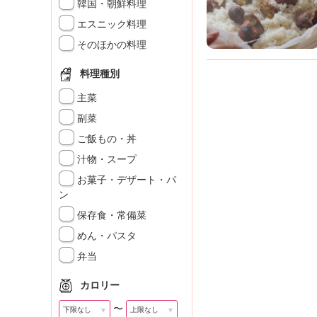
」
韓国・朝鮮料理
エスニック料理
そのほかの料理
料理種別
主菜
副菜
ご飯もの・丼
汁物・スープ
お菓子・デザート・パ
ン
保存食・常備菜
めん・パスタ
弁当
カロリー
〜
▼
▼