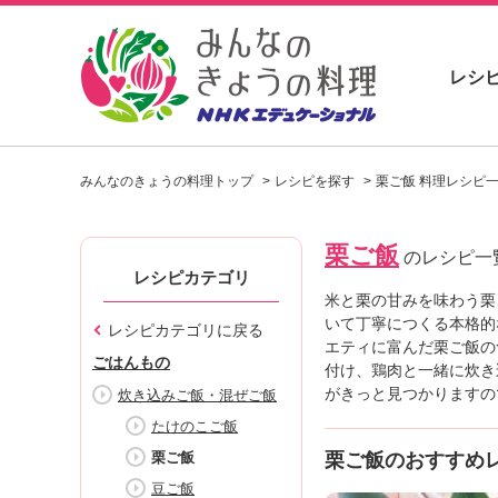
レシ
お
い
みんなのきょうの料理トップ
レシピを探す
栗ご飯 料理レシピ
し
い
レ
栗ご飯
シ
のレシピ一
ピ
レシピカテゴリ
を
米と栗の甘みを味わう栗
見
いて丁寧につくる本格的
レシピカテゴリに戻る
つ
エティに富んだ栗ご飯の
ごはんもの
け
付け、鶏肉と一緒に炊き
よ
がきっと見つかりますの
炊き込みご飯・混ぜご飯
う
たけのこご飯
。
栗ご飯
栗ご飯のおすすめ
N
H
豆ご飯