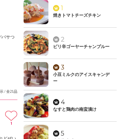
1
焼きトマトチーズチキン
がパサつ
2
ピリ辛ゴーヤーチャンプルー
3
小豆ミルクのアイスキャンデ
ー
示 / 全21品
4
なすと鶏肉の南蛮漬け
1
5
れどぜい