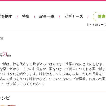
ピを探す
特集
記事一覧
ビギナーズ
健康
/
/
/
/
おすすめキー
一覧
21
覧
品
ご飯は、秋を代表する炊き込みごはんです。生栗の鬼皮と渋皮をむき、
な栗ご飯から、くりの甘露煮や甘栗をつかって簡単につくれる栗ご飯ま
つくりかたを紹介します。味付けも、シンプルな塩味、だしの風味を生
込んで旨みをうつす味付けなど、いろいろなレシピが満載。お好みの栗
で、ぜひ試してみてください。
レシピ