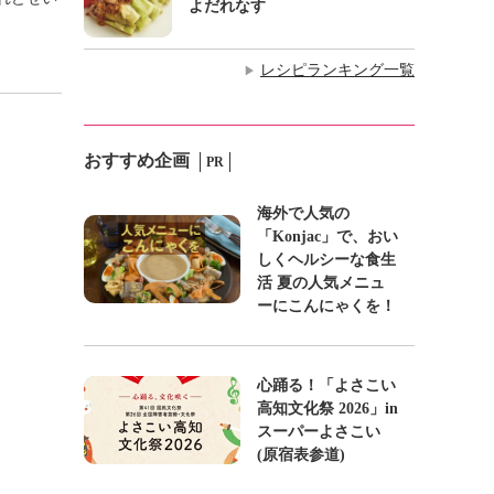
よだれなす
レシピランキング一覧
▶
おすすめ企画
PR
海外で人気の
「Konjac」で、おい
しくヘルシーな食生
活 夏の人気メニュ
ーにこんにゃくを！
心踊る！「よさこい
高知文化祭 2026」in
スーパーよさこい
(原宿表参道)