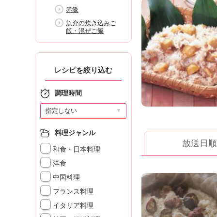
K
赤飯
エ
魚介の炊き込みご
デ
飯・混ぜご飯
ュ
ケ
ー
シ
レシピを絞り込む
ョ
ナ
調理時間
ル
「
▼
み
ん
料理ジャンル
な
放送日順
の
和食・日本料理
き
洋食
ょ
中国料理
う
の
フランス料理
料
イタリア料理
理