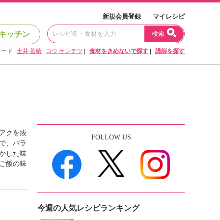
新規会員登録
マイレシピ
キッチン
検索
ワード
土井 善晴
コウ ケンテツ
|
食材をきめないで探す
|
講師を探す
アクを抜
FOLLOW US
で、バラ
かした味
ご飯の味
今週の人気レシピランキング