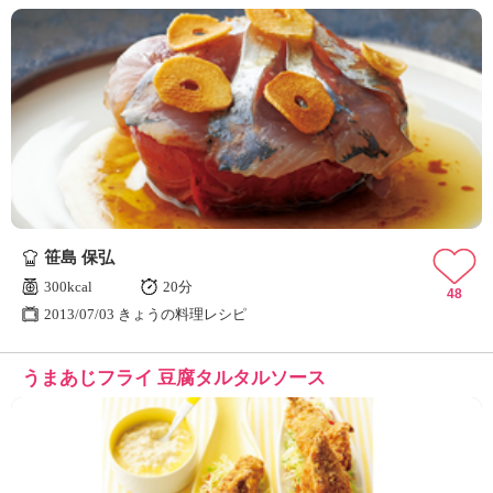
笹島 保弘
300kcal
20分
48
2013/07/03 きょうの料理レシピ
うまあじフライ 豆腐タルタルソース