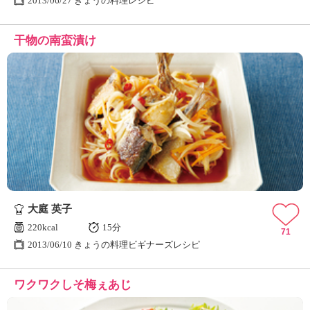
2013/06/27 きょうの料理レシピ
干物の南蛮漬け
大庭 英子
220kcal
15分
71
2013/06/10 きょうの料理ビギナーズレシピ
ワクワクしそ梅ぇあじ