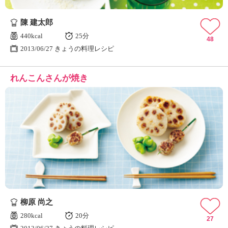
陳 建太郎
440kcal
25分
48
2013/06/27 きょうの料理レシピ
れんこんさんが焼き
柳原 尚之
280kcal
20分
27