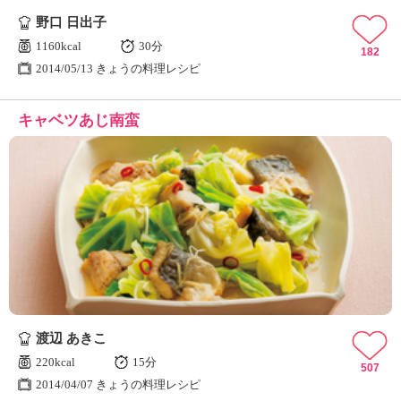
野口 日出子
1160kcal
30分
182
2014/05/13 きょうの料理レシピ
キャベツあじ南蛮
渡辺 あきこ
220kcal
15分
507
2014/04/07 きょうの料理レシピ