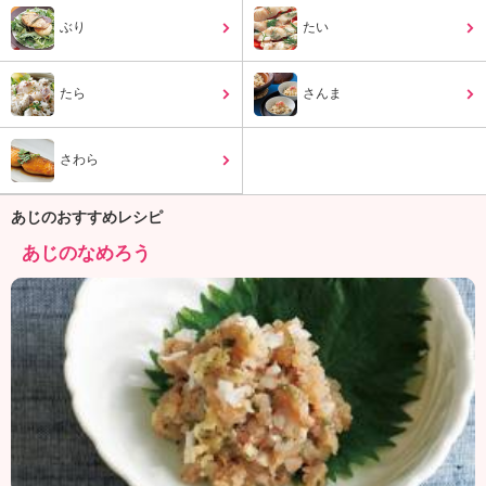
ュ
ケ
ぶり
たい
ー
シ
たら
ョ
さんま
ナ
ル
さわら
「
み
ん
あじのおすすめレシピ
な
あじのなめろう
の
き
ょ
う
の
料
理
」