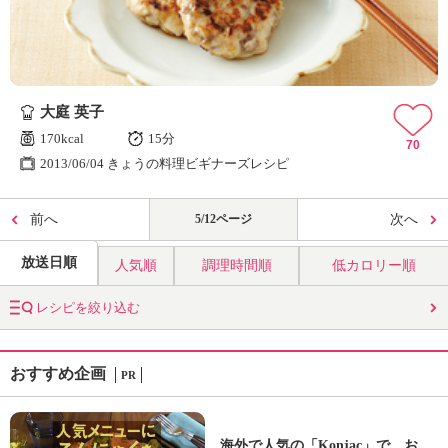
大庭 英子
170kcal
15分
70
2013/06/04 きょうの料理ビギナーズレシピ
前へ
5/12ページ
次へ
放送日順
人気順
調理時間順
低カロリー順
レシピを絞り込む
おすすめ企画
PR
海外で人気の「Konjac」で、お