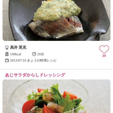
高井 英克
140kcal
20分
20
2013/07/16 きょうの料理レシピ
あじサラダからしドレッシング