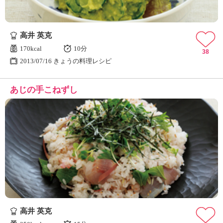
高井 英克
170kcal
10分
38
2013/07/16 きょうの料理レシピ
あじの手こねずし
高井 英克