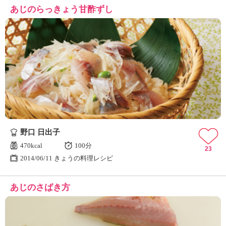
あじのらっきょう甘酢ずし
野口 日出子
470kcal
100分
23
2014/06/11 きょうの料理レシピ
あじのさばき方