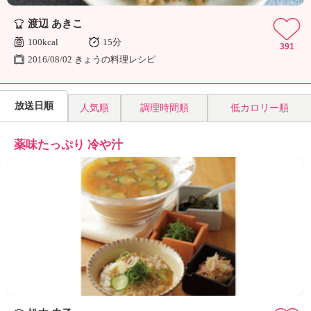
渡辺 あきこ
100kcal
15分
391
2016/08/02 きょうの料理レシピ
放送日順
人気順
調理時間順
低カロリー順
薬味たっぷり 冷や汁