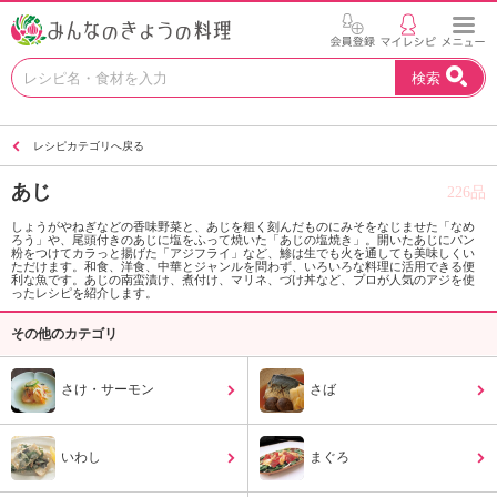
お
検索
い
し
い
レシピカテゴリへ戻る
レ
シ
あじ
226品
ピ
を
しょうがやねぎなどの香味野菜と、あじを粗く刻んだものにみそをなじませた「なめ
ろう」や、尾頭付きのあじに塩をふって焼いた「あじの塩焼き」。開いたあじにパン
見
粉をつけてカラっと揚げた「アジフライ」など、鯵は生でも火を通しても美味しくい
つ
ただけます。和食、洋食、中華とジャンルを問わず、いろいろな料理に活用できる便
利な魚です。あじの南蛮漬け、煮付け、マリネ、づけ丼など、プロが人気のアジを使
け
ったレシピを紹介します。
よ
その他のカテゴリ
う
。
N
さけ・サーモン
さば
H
K
エ
いわし
まぐろ
デ