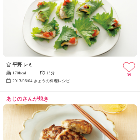
平野 レミ
170kcal
15分
39
2013/06/04 きょうの料理レシピ
あじのさんが焼き