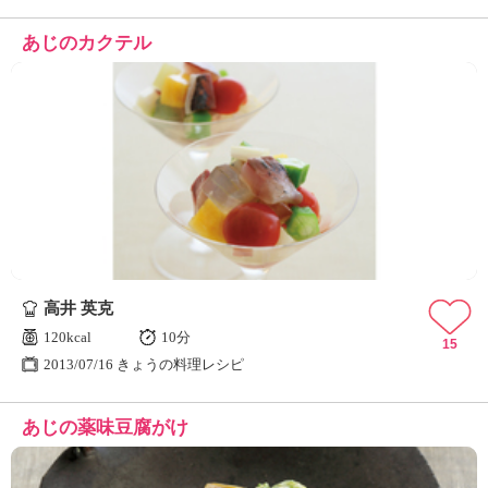
あじのカクテル
高井 英克
120kcal
10分
15
2013/07/16 きょうの料理レシピ
あじの薬味豆腐がけ