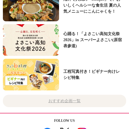
いしくヘルシーな食生活 夏の人
気メニューにこんにゃくを！
心踊る！「よさこい高知文化祭
2026」in スーパーよさこい(原宿
表参道)
工程写真付き！ビギナー向けレ
シピ特集
おすすめ企画一覧
FOLLOW US