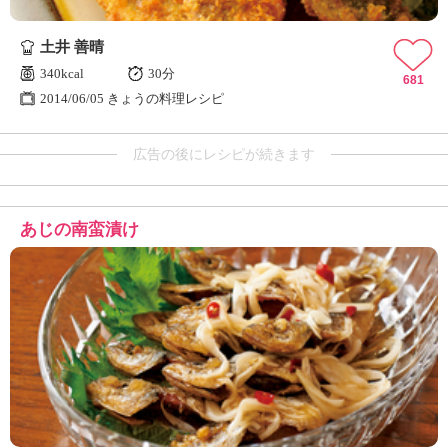
土井 善晴
340kcal
30分
681
2014/06/05 きょうの料理レシピ
広告の後にレシピが続きます
あじの南蛮漬け