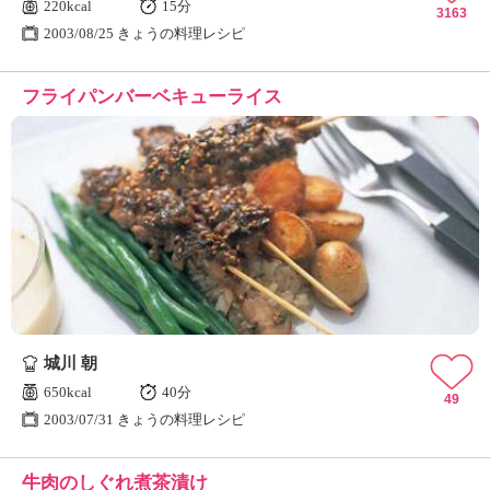
220kcal
15分
3163
2003/08/25 きょうの料理レシピ
フライパンバーベキューライス
城川 朝
650kcal
40分
49
2003/07/31 きょうの料理レシピ
牛肉のしぐれ煮茶漬け