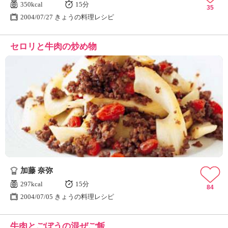
350kcal
15分
35
2004/07/27 きょうの料理レシピ
セロリと牛肉の炒め物
加藤 奈弥
297kcal
15分
84
2004/07/05 きょうの料理レシピ
牛肉とごぼうの混ぜご飯