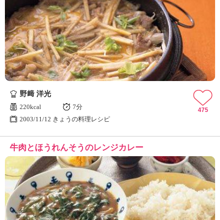
野﨑 洋光
220kcal
7分
475
2003/11/12 きょうの料理レシピ
牛肉とほうれんそうのレンジカレー