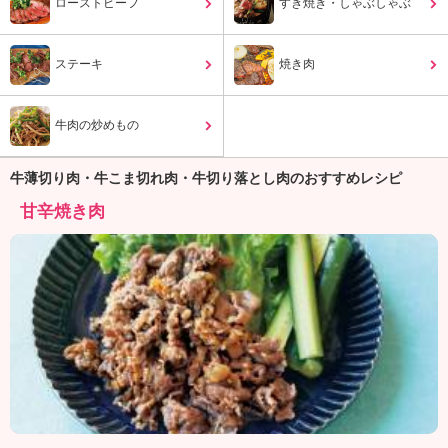
ュ
ローストビーフ
すき焼き・しゃぶしゃぶ
ケ
ー
ステーキ
焼き肉
シ
ョ
ナ
牛肉の炒めもの
ル
「
み
牛薄切り肉・牛こま切れ肉・牛切り落とし肉のおすすめレシピ
ん
甘辛焼き肉
な
の
き
ょ
う
の
料
理
」