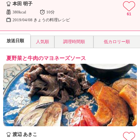
本田 明子
380kcal
10分
61
2019/04/08 きょうの料理レシピ
放送日順
人気順
調理時間順
低カロリー順
夏野菜と牛肉のマヨネーズソース
渡辺 あきこ