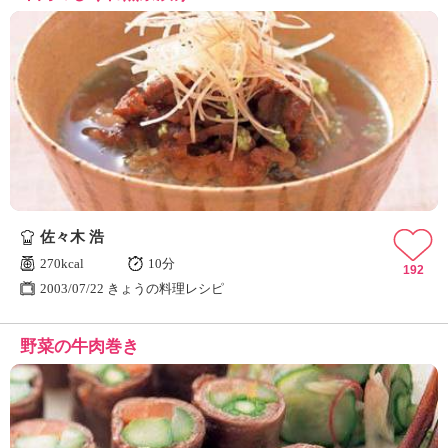
佐々木 浩
270kcal
10分
192
2003/07/22 きょうの料理レシピ
野菜の牛肉巻き