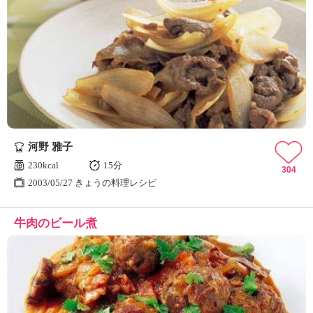
河野 雅子
230kcal
15分
304
2003/05/27 きょうの料理レシピ
牛肉のビール煮