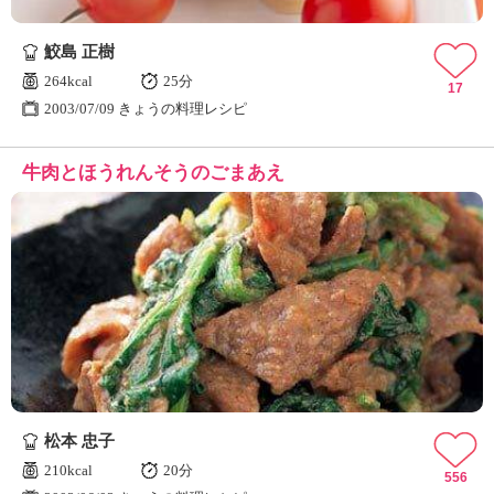
鮫島 正樹
264kcal
25分
17
2003/07/09 きょうの料理レシピ
牛肉とほうれんそうのごまあえ
松本 忠子
210kcal
20分
556