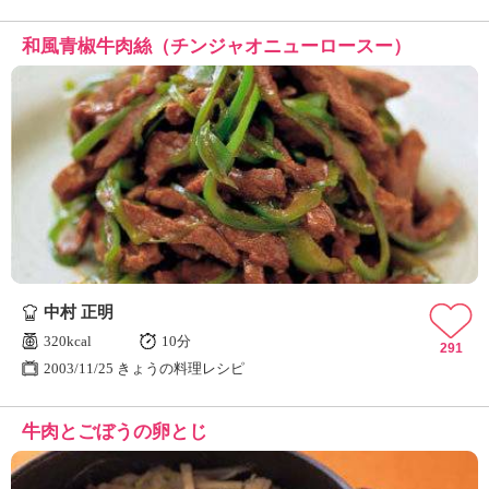
和風青椒牛肉絲（チンジャオニューロースー）
中村 正明
320kcal
10分
291
2003/11/25 きょうの料理レシピ
牛肉とごぼうの卵とじ