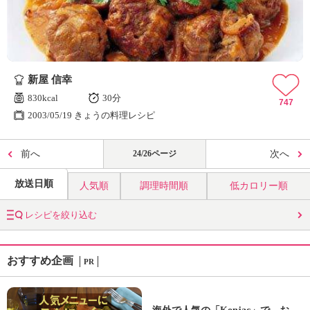
新屋 信幸
830kcal
30分
747
2003/05/19 きょうの料理レシピ
前へ
24/26ページ
次へ
放送日順
人気順
調理時間順
低カロリー順
レシピを絞り込む
おすすめ企画
PR