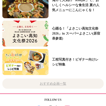
海外で人気の「Konjac」で、お
いしくヘルシーな食生活 夏の人
気メニューにこんにゃくを！
心踊る！「よさこい高知文化祭
2026」in スーパーよさこい(原宿
表参道)
工程写真付き！ビギナー向けレ
シピ特集
おすすめ企画一覧
FOLLOW US