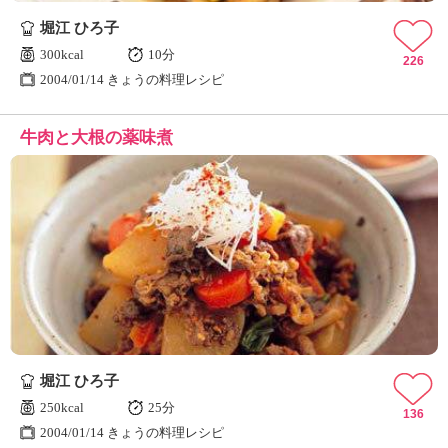
堀江 ひろ子
300kcal
10分
226
2004/01/14 きょうの料理レシピ
牛肉と大根の薬味煮
堀江 ひろ子
250kcal
25分
136
2004/01/14 きょうの料理レシピ