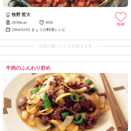
牧野 哲大
2650kcal
40分
3141
2004/02/03 きょうの料理レシピ
広告の後にレシピが続きます
牛肉のふんわり炒め