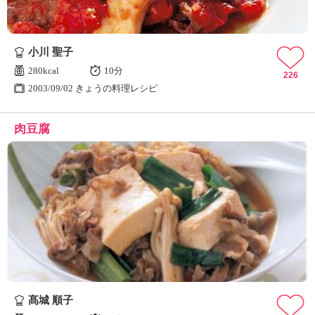
小川 聖子
280kcal
10分
226
2003/09/02 きょうの料理レシピ
肉豆腐
髙城 順子