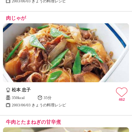
2003/06/03 きょうの料理レシピ
肉じゃが
松本 忠子
350kcal
35分
462
2003/06/03 きょうの料理レシピ
牛肉とたまねぎの甘辛煮