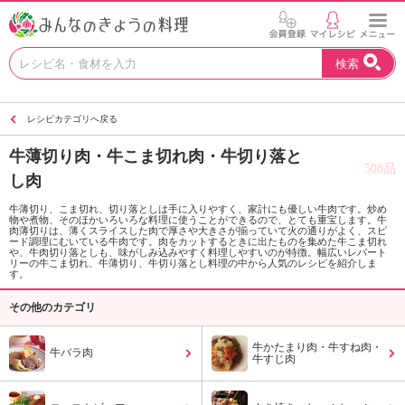
お
検索
い
し
い
レシピカテゴリへ戻る
レ
シ
牛薄切り肉・牛こま切れ肉・牛切り落と
ピ
508品
し肉
を
見
牛薄切り、こま切れ、切り落としは手に入りやすく、家計にも優しい牛肉です。炒め
つ
物や煮物、そのほかいろいろな料理に使うことができるので、とても重宝します。牛
肉薄切りは、薄くスライスした肉で厚さや大きさが揃っていて火の通りがよく、スピ
け
ード調理にむいている牛肉です。肉をカットするときに出たものを集めた牛こま切れ
や、牛肉切り落としも、味がしみ込みやすく料理しやすいのが特徴。幅広いレパート
よ
リーの牛こま切れ、牛薄切り、牛切り落とし料理の中から人気のレシピを紹介しま
う
す。
。
その他のカテゴリ
N
H
牛かたまり肉・牛すね肉・
K
牛バラ肉
牛すじ肉
エ
デ