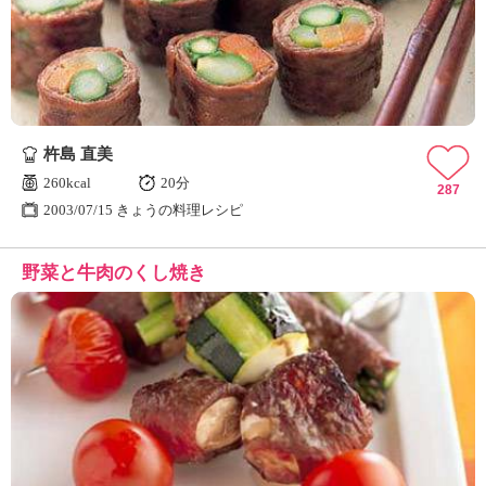
杵島 直美
260kcal
20分
287
2003/07/15 きょうの料理レシピ
野菜と牛肉のくし焼き