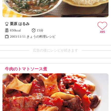
栗原 はるみ
650kcal
15分
495
2003/11/11 きょうの料理レシピ
広告の後にレシピが続きます
牛肉のトマトソース煮