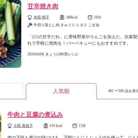
甘辛焼き肉
本田 明子
380kcal
10分
牛切り落とし肉 きゅうり レタス ごま油
「211の甘辛だれ」に香味野菜やりんごを加えた、自家
れで手軽に焼肉を！バーベキューにもおすすめです。
2019/04/08
きょうの料理レシピ
人気順
481 〜500 品を表示
牛肉と豆腐の煮込み
小田 真規子
410 kcal
15分
肉の下味も煮汁の味つけも、万能にんにくじょうゆを使って。にん