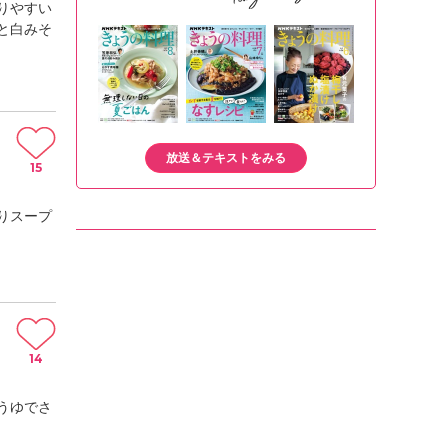
りやすい
と白みそ
放送＆テキストをみる
15
りスープ
14
うゆでさ