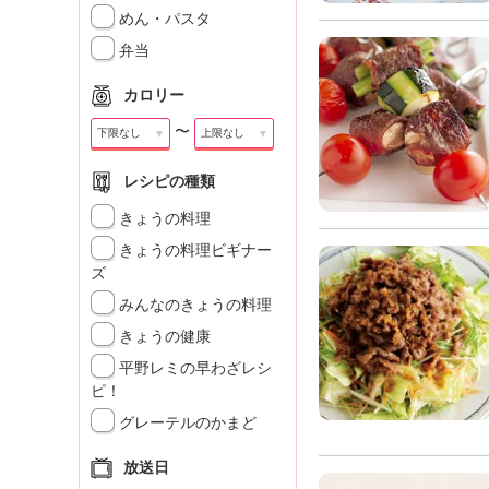
めん・パスタ
弁当
カロリー
〜
▼
▼
レシピの種類
きょうの料理
きょうの料理ビギナー
ズ
みんなのきょうの料理
きょうの健康
平野レミの早わざレシ
ピ！
グレーテルのかまど
放送日