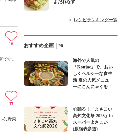
よだれなす
レシピランキング一覧
▶
18
おすすめ企画
PR
富です。
海外で人気の
「Konjac」で、おい
しくヘルシーな食生
活 夏の人気メニュ
ーにこんにゃくを！
17
心踊る！「よさこい
高知文化祭 2026」in
ルな野菜
スーパーよさこい
(原宿表参道)