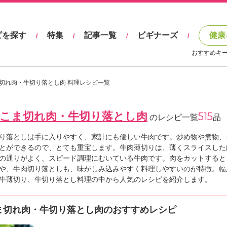
ピを探す
特集
記事一覧
ビギナーズ
健康
/
/
/
/
おすすめキ
切れ肉・牛切り落とし肉 料理レシピ一覧
牛こま切れ肉・牛切り落とし肉
515
のレシピ一覧
品
り落としは手に入りやすく、家計にも優しい牛肉です。炒め物や煮物、
とができるので、とても重宝します。牛肉薄切りは、薄くスライスした
の通りがよく、スピード調理にむいている牛肉です。肉をカットすると
や、牛肉切り落としも、味がしみ込みやすく料理しやすいのが特徴。幅
牛薄切り、牛切り落とし料理の中から人気のレシピを紹介します。
ま切れ肉・牛切り落とし肉のおすすめレシピ