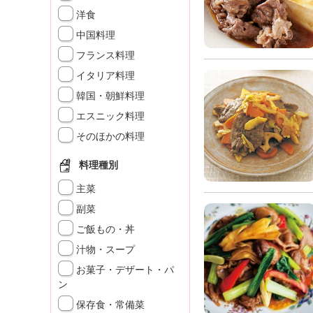
」
洋食
中国料理
フランス料理
イタリア料理
韓国・朝鮮料理
エスニック料理
そのほかの料理
料理種別
主菜
副菜
ご飯もの・丼
汁物・スープ
お菓子・デザート・パ
ン
保存食・常備菜