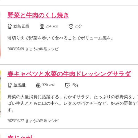
野菜と牛肉のくし焼き
鮫島 正樹
264 kcal
25分
薄切り肉で野菜を巻いて食べることでボリューム感を。
2003/07/09
きょうの料理レシピ
春キャベツと水菜の牛肉ドレッシングサラダ
脇 雅世
320 kcal
15分
野菜の大量消費に活躍する、おかずサラダ。たっぷりの春野菜を、
ぱい牛肉とともに口の中へ。レタスやパクチーなど、好みの野菜で
す。
2023/02/27
きょうの料理レシピ