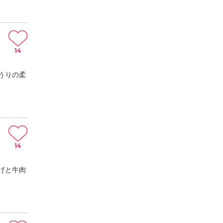
14
うりの柔
14
げと牛肉