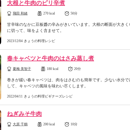
大根と牛肉のピリ辛煮
飛田 和緒
270 kcal
50分
甘辛味のなかに豆板醬の辛みがきいています。大根の断面が大きく
に切って、味をよく含ませて。
2023/12/04
きょうの料理レシピ
春キャベツと牛肉のはさみ蒸し煮
夏梅 美智子
180 kcal
20分
巻きが緩い春キャベツは、肉をはさむのも簡単です。少ない水分で
して、キャベツの風味を味わい尽くします。
2022/04/11
きょうの料理ビギナーズレシピ
ねぎみそ牛肉
大原 千鶴
200 kcal
10分