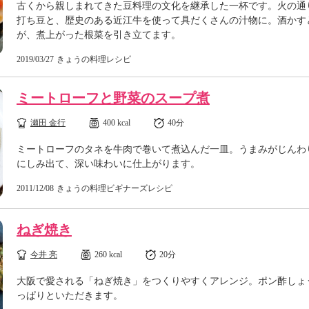
古くから親しまれてきた豆料理の文化を継承した一杯です。火の通
打ち豆と、歴史のある近江牛を使って具だくさんの汁物に。酒かす
が、煮上がった根菜を引き立てます。
2019/03/27
きょうの料理レシピ
ミートローフと野菜のスープ煮
瀬田 金行
400 kcal
40分
ミートローフのタネを牛肉で巻いて煮込んだ一皿。うまみがじんわ
にしみ出て、深い味わいに仕上がります。
2011/12/08
きょうの料理ビギナーズレシピ
ねぎ焼き
今井 亮
260 kcal
20分
大阪で愛される「ねぎ焼き」をつくりやすくアレンジ。ポン酢しょ
っぱりといただきます。