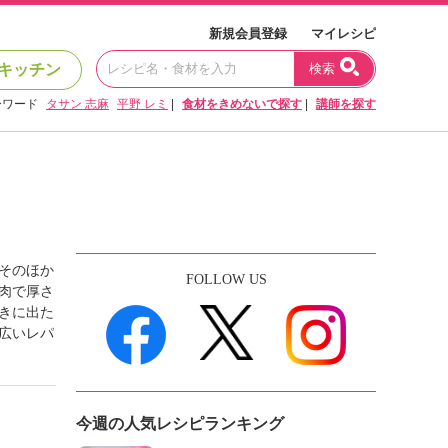
新規会員登録
マイレシピ
キッチン
検索
ーワード
タサン 志麻
平野 レミ
|
食材をきめないで探す
|
講師を探す
そのほか
FOLLOW US
肉で厚さ
きに出た
広いレパ
今週の人気レシピランキング