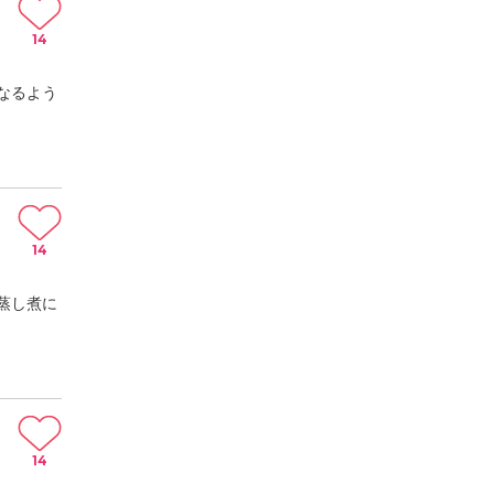
14
なるよう
14
蒸し煮に
14