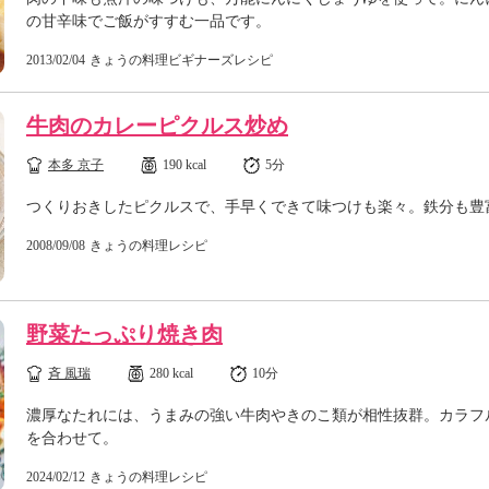
の甘辛味でご飯がすすむ一品です。
2013/02/04
きょうの料理ビギナーズレシピ
牛肉のカレーピクルス炒め
本多 京子
190 kcal
5分
つくりおきしたピクルスで、手早くできて味つけも楽々。鉄分も豊
2008/09/08
きょうの料理レシピ
野菜たっぷり焼き肉
斉 風瑞
280 kcal
10分
濃厚なたれには、うまみの強い牛肉やきのこ類が相性抜群。カラフ
を合わせて。
2024/02/12
きょうの料理レシピ