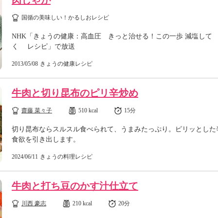
肉じゃが
国循の美味しい！かるしおレシピ
NHK「きょうの健康：高血圧 きっと治せる！この一歩 減塩して
く レシピ」で放送
2013/05/08
きょうの健康レシピ
牛肉と切り昆布のピリ辛炒め
齋藤 菜々子
510 kcal
15分
切り昆布ならスルスル食べられて、うまみたっぷり。ピリッとした
食欲を引き出します。
2024/06/11
きょうの料理レシピ
牛肉と打ち豆のかす汁仕立て
川西 豪志
210 kcal
20分