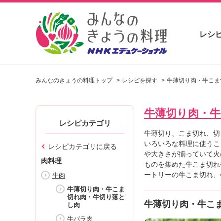
レシ
お
い
みんなのきょうの料理トップ
レシピを探す
牛薄切り肉・牛こま
し
い
レ
牛薄切り肉・
シ
ピ
レシピカテゴリ
を
牛薄切り、こま切れ、切
見
いろいろな料理に使うこ
レシピカテゴリに戻る
つ
や大きさが揃っていて火
肉料理
け
ものを集めた牛こま切れ
よ
ートリーの牛こま切れ、
牛肉
う
牛薄切り肉・牛こま
。
切れ肉・牛切り落と
牛薄切り肉・牛こ
し肉
N
H
牛バラ肉