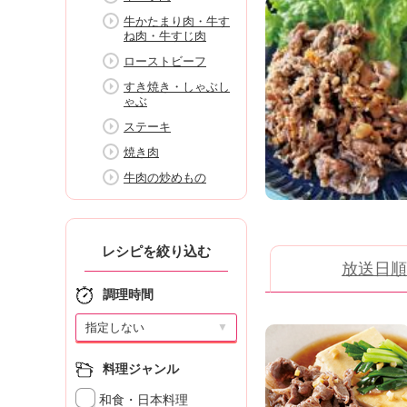
K
牛かたまり肉・牛す
エ
ね肉・牛すじ肉
デ
ローストビーフ
ュ
ケ
すき焼き・しゃぶし
ゃぶ
ー
シ
ステーキ
ョ
焼き肉
ナ
牛肉の炒めもの
ル
「
み
ん
レシピを絞り込む
な
放送日順
の
調理時間
き
ょ
▼
う
の
料理ジャンル
料
理
和食・日本料理