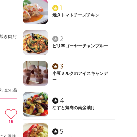
1
焼きトマトチーズチキン
製焼き肉だ
2
ピリ辛ゴーヤーチャンプルー
3
小豆ミルクのアイスキャンデ
ー
 / 全515品
4
なすと鶏肉の南蛮漬け
18
5
にく風味