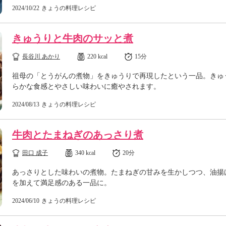
2024/10/22
きょうの料理レシピ
きゅうりと牛肉のサッと煮
長谷川 あかり
220 kcal
15分
祖母の「とうがんの煮物」をきゅうりで再現したという一品。きゅ
らかな食感とやさしい味わいに癒やされます。
2024/08/13
きょうの料理レシピ
牛肉とたまねぎのあっさり煮
田口 成子
340 kcal
20分
あっさりとした味わいの煮物。たまねぎの甘みを生かしつつ、油揚
を加えて満足感のある一品に。
2024/06/10
きょうの料理レシピ