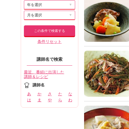
▼
▼
この条件で検索する
条件リセット
講師名で検索
最近、番組に出演した
講師＆レシピ
講師名
あ
か
さ
た
な
は
ま
や
ら
わ