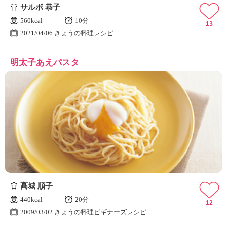
サルボ 恭子
560kcal
10分
13
2021/04/06 きょうの料理レシピ
明太子あえパスタ
髙城 順子
440kcal
20分
12
2009/03/02 きょうの料理ビギナーズレシピ