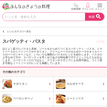
お
検索
い
し
い
レシピカテゴリへ戻る
レ
シ
スパゲッティ・パスタ
233品
ピ
を
ほどよく茹でたパスタと具材、ソースをからめてつくるスパゲッティ・パスタ。トマ
トベースのミートソースやナポリタン、クリームベースのカルボナーラやオイルベー
見
スのペペロンチーノなど、いろいろな種類のパスタのレシピを紹介します。パスタの
つ
上手なゆで方や、スパゲッティを早くゆであげる時短裏ワザテクニックなどもお伝え
します。スパゲッティだけではなく、グラタンやラザニアにも活用可能な、つくり置
け
き可能なミートソースのレシピも掲載しています。
よ
その他のカテゴリ
う
。
N
ナポリタン
カルボナーラ
H
K
エ
ペペロンチーノ
ミートソース
デ