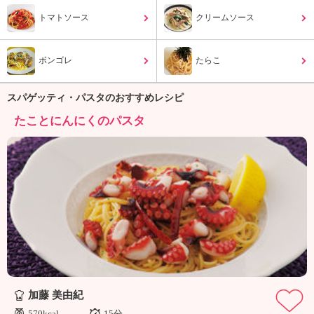
ュ
ケ
トマトソース
クリームソース
ー
シ
ボンゴレ
ョ
たらこ
ナ
ル
スパゲッティ・パスタのおすすめレシピ
「
たことにんにくのパスタ
み
ん
な
の
き
ょ
う
の
料
理
」
加藤 美由紀
570kcal
15分