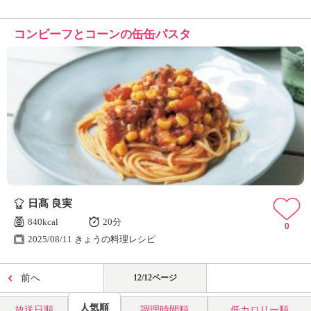
コンビーフとコーンの缶缶パスタ
日髙 良実
840kcal
20分
0
2025/08/11 きょうの料理レシピ
前へ
12/12ページ
人気順
放送日順
調理時間順
低カロリー順