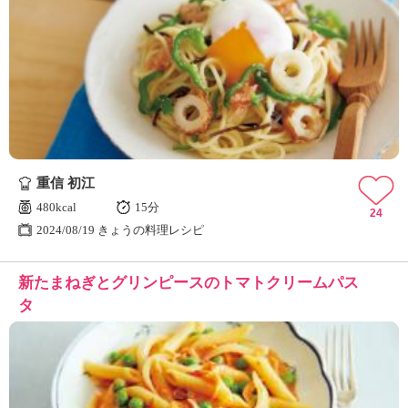
重信 初江
480kcal
15分
24
2024/08/19 きょうの料理レシピ
新たまねぎとグリンピースのトマトクリームパス
タ