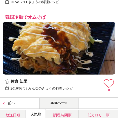
2024/12/11 きょうの料理レシピ
韓国冷麺でオムそば
佐倉 知里
2016/03/08 みんなのきょうの料理レシピ
0
前へ
46/46ページ
人気順
放送日順
調理時間順
低カロリー順