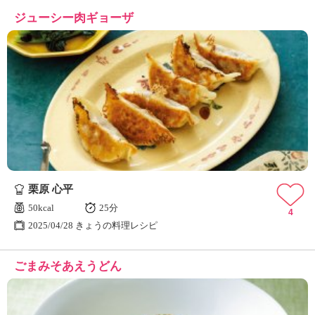
ジューシー肉ギョーザ
栗原 心平
50kcal
25分
4
2025/04/28 きょうの料理レシピ
ごまみそあえうどん