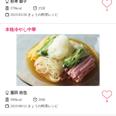
杉本 節子
370kcal
25分
1
2025/03/26 きょうの料理レシピ
本格冷やし中華
菰田 欣也
590kcal
20分
0
2025/08/12 きょうの料理レシピ