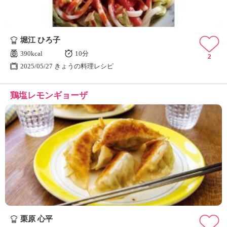
堀江 ひろ子
390kcal
10分
2
2025/05/27 きょうの料理レシピ
鶏塩レモンギョーザ
栗原 心平