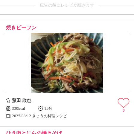
広告の後にレシピが続きます
焼きビーフン
菰田 欣也
330kcal
15分
0
2025/08/12 きょうの料理レシピ
ひき肉とにらの焼きそば