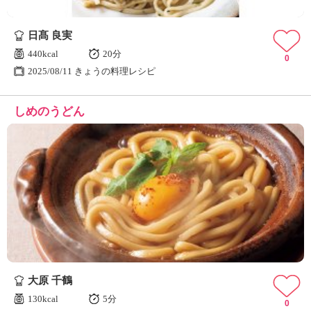
日髙 良実
440kcal
20分
0
2025/08/11 きょうの料理レシピ
しめのうどん
大原 千鶴
130kcal
5分
0