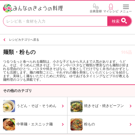
お
検索
い
し
い
レシピカテゴリへ戻る
レ
シ
麺類・粉もの
916品
ピ
を
つるつるっと食べられる麺類は、小さな子どもから大人まで人気があります。うど
ん、そば、そうめんに焼きそば、ラーメンやパスタなど種類が豊富なのも麺類が好ま
見
れる理由のひとつ。パスタや焼きそばなら、主食としてだけでなく弁当のおかずとし
つ
ても活躍します。麺の種類ごとに、それぞれの麺を美味しくいただくレシピを紹介し
ます。美味しく麺をいただくために大切な、ゆであげるタイミングなどプロが教える
け
麺料理のコツも満載です。
よ
その他のカテゴリ
う
。
N
うどん・そば・そうめん
焼きそば・焼きビーフン
H
K
エ
中華麺・エスニック麺
粉もの
デ