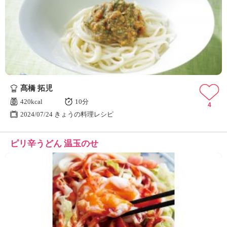
髙橋 拓児
420kcal
10分
4
2024/07/24 きょうの料理レシピ
ピリ辛うどん 温玉のせ