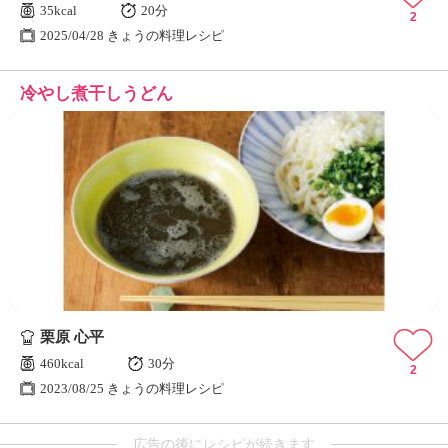
35kcal
20分
2
2025/04/28 きょうの料理レシピ
冷やし煮干しうどん
栗原 心平
460kcal
30分
2
2023/08/25 きょうの料理レシピ
広告の後にレシピが続きます