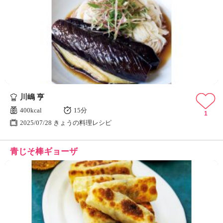
川嶋 亨
400kcal
15分
1
2025/07/28 きょうの料理レシピ
青じそ棒ギョーザ