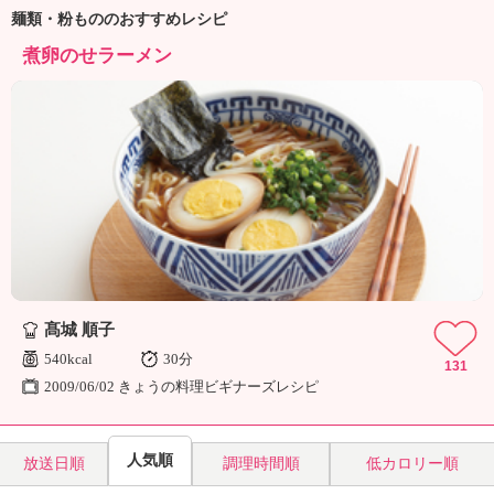
ュ
麺類・粉もののおすすめレシピ
ケ
ー
煮卵のせラーメン
シ
ョ
ナ
ル
「
み
ん
な
の
き
ょ
う
髙城 順子
の
540kcal
30分
131
料
2009/06/02 きょうの料理ビギナーズレシピ
理
」
人気順
放送日順
調理時間順
低カロリー順