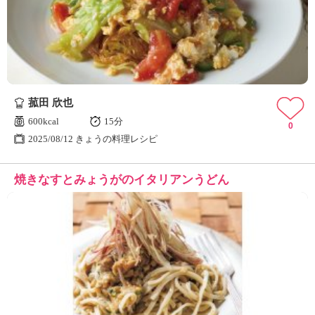
菰田 欣也
600kcal
15分
0
2025/08/12 きょうの料理レシピ
焼きなすとみょうがのイタリアンうどん