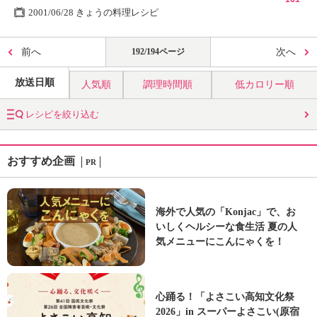
2001/06/28 きょうの料理レシピ
前へ
192/194ページ
次へ
放送日順
人気順
調理時間順
低カロリー順
レシピを絞り込む
おすすめ企画
PR
海外で人気の「Konjac」で、お
いしくヘルシーな食生活 夏の人
気メニューにこんにゃくを！
心踊る！「よさこい高知文化祭
2026」in スーパーよさこい(原宿