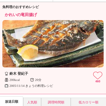
ュ
ケ
魚料理のおすすめレシピ
ー
かれいの竜田揚げ
シ
ョ
ナ
ル
「
み
ん
な
の
き
ょ
う
鈴木 登紀子
の
200kcal
20分
料
460
理
2005/11/14 きょうの料理レシピ
」
放送日順
人気順
調理時間順
低カロリー順