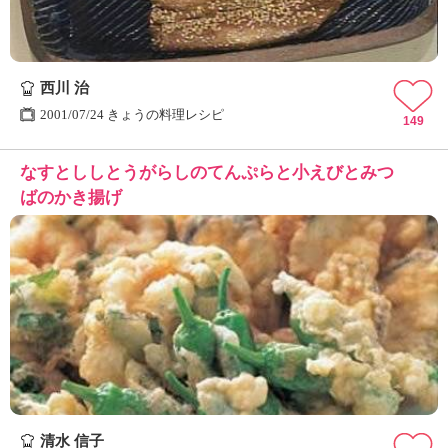
西川 治
2001/07/24 きょうの料理レシピ
149
なすとししとうがらしのてんぷらと小えびとみつ
ばのかき揚げ
清水 信子