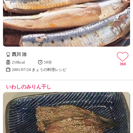
西川 治
210kcal
10分
368
2001/07/24 きょうの料理レシピ
いわしのみりん干し