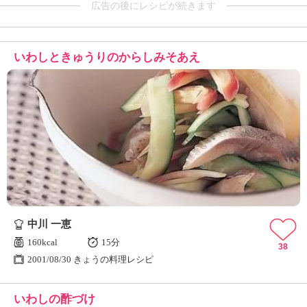
広告の後にレシピが続きます
いわしときゅうりのからしみそあえ
中川 一恵
160kcal
15分
38
2001/08/30 きょうの料理レシピ
いわしの酢づけ