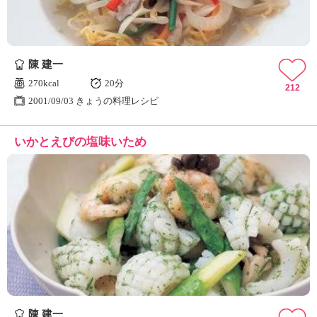
陳 建一
270kcal
20分
212
2001/09/03 きょうの料理レシピ
いかとえびの塩味いため
陳 建一