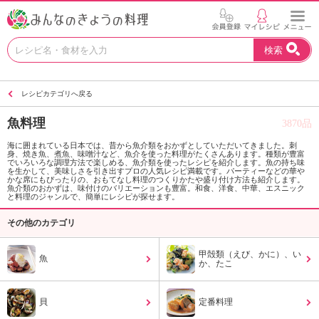
お
検索
い
し
い
レシピカテゴリへ戻る
レ
シ
魚料理
3870品
ピ
を
海に囲まれている日本では、昔から魚介類をおかずとしていただいてきました。刺
身、焼き魚、煮魚、味噌汁など、魚介を使った料理がたくさんあります。種類が豊富
見
でいろいろな調理方法で楽しめる、魚介類を使ったレシピを紹介します。魚の持ち味
つ
を生かして、美味しさを引き出すプロの人気レシピ満載です。パーティーなどの華や
かな席にもぴったりの、おもてなし料理のつくりかたや盛り付け方法も紹介します。
け
魚介類のおかずは、味付けのバリエーションも豊富。和食、洋食、中華、エスニック
と料理のジャンルで、簡単にレシピが探せます。
よ
う
その他のカテゴリ
。
N
甲殻類（えび、かに）、い
魚
H
か、たこ
K
エ
貝
定番料理
デ