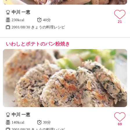
中川 一恵
230kcal
40分
21
2001/08/30 きょうの料理レシピ
いわしとポテトのパン粉焼き
中川 一恵
140kcal
30分
69
2001/08/30 きょうの料理レシピ