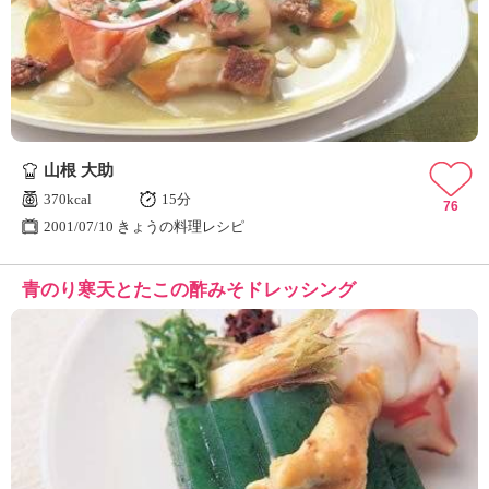
山根 大助
370kcal
15分
76
2001/07/10 きょうの料理レシピ
青のり寒天とたこの酢みそドレッシング