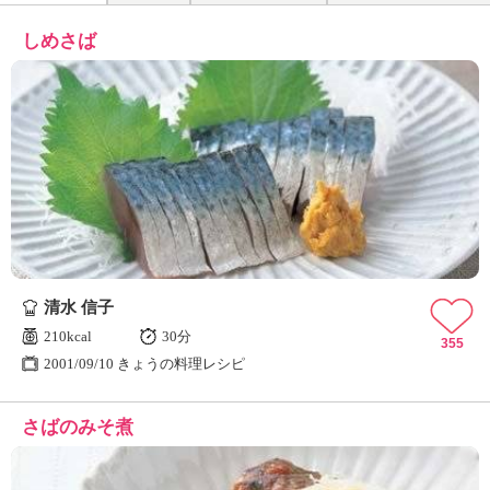
しめさば
清水 信子
210kcal
30分
355
2001/09/10 きょうの料理レシピ
さばのみそ煮