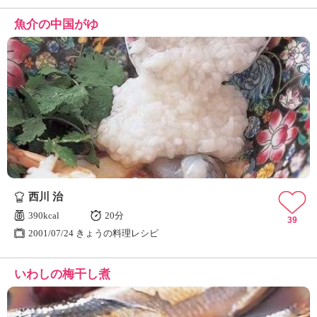
魚介の中国がゆ
西川 治
390kcal
20分
39
2001/07/24 きょうの料理レシピ
いわしの梅干し煮