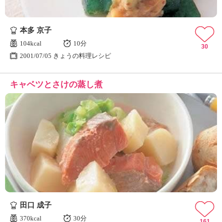
本多 京子
104kcal
10分
30
2001/07/05 きょうの料理レシピ
キャベツとさけの蒸し煮
田口 成子
370kcal
30分
161