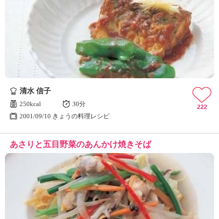
清水 信子
250kcal
30分
222
2001/09/10 きょうの料理レシピ
あさりと五目野菜のあんかけ焼きそば