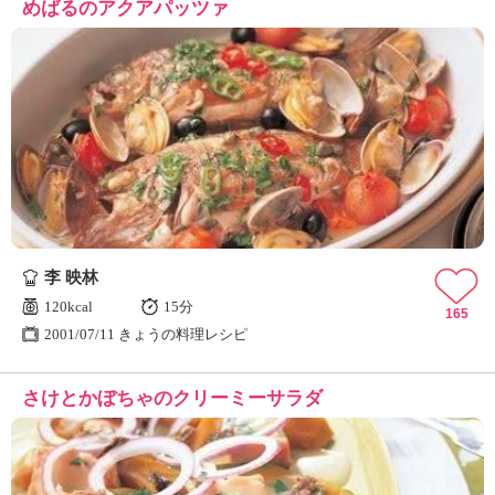
めばるのアクアパッツァ
李 映林
120kcal
15分
165
2001/07/11 きょうの料理レシピ
さけとかぼちゃのクリーミーサラダ